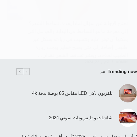
تحتاج الإجابة عن سؤال لماذا يحدث تساقط الشعر؟
إلى معرفة ما هو التساقط في البداية والعوامل التي
يمكنها أن تؤثر عليه وتتسبب في زيادته بشكل غير
طبيعي إضافة إلى متى يصبح خطير ويجب زيارة
الطبيب لعلاجه. ويعتبر تساقط الشعر فقدان…
ADMIN
أكتوبر 22, 2024
Trending now
تلفزيون ذكي LED مقاس 85 بوصة بدقة 4k
شاشات و تليفزيونات سوني 2024
7 أسباب تجعل صيف عسير 2025 “أبرد وأقرب” تجربة لا تُفوّت!