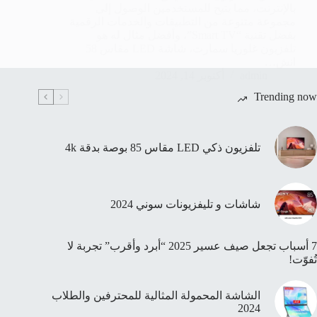
بالإنترنت، مما يتيح للمستخدمين الوصول إلى
مجموعة متنوعة من التطبيقات والخدمات الرقمية
بفضل تقنية “Smart TV”، وأفضل مثال له هو
تلفزيون غلوريا سمارت، شاشة LED مقاس 58
انش…
admin
أكتوبر 14, 2024
Trending now
تلفزيون ذكي LED مقاس 85 بوصة بدقة 4k
شاشات و تليفزيونات سوني 2024
7 أسباب تجعل صيف عسير 2025 “أبرد وأقرب” تجربة لا
تُفوّت!
الشاشة المحمولة المثالية للمحترفين والطلاب
2024