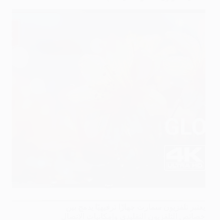
يعتبر تلفزيون سمارت جهازًا ترفيهيًا يدمج بين
خصائص التلفزيون التقليدي وإمكانيات الاتصال