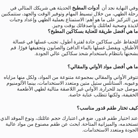
وفي النهاية نجد أن
أدوات المطبخ
الحديثة هي شريكك المثالي في
رحلة الطهي، من خلال تبسيط المهام وتوفير الوقت والجهد، ستتمكنين
من التركيز على ما هو أهم: الاستمتاع بعملية الطهي وإعداد وجبات
لذيذة وصحية لعائلتك وأصدقائك بوقت وجيز.
ما هي أفضل طريقة للعناية بسكاكين المطبخ؟
للحفاظ على سكاكين حادة لفترة أطول، تجنب غسلها في غسالة
الأطباق، ويفضل غسلها بالماء الدافئ والصابون وتجفيفها فورًا. قم
بشحنها بانتظام باستخدام شحذ سكاكين عالي الجودة.
ما هي أفضل مواد الأواني والمقالي؟
تتوفر الأواني والمقالي بمجموعة متنوعة من المواد، ولكل منها مزاياه
وعيوبه. الستانلس ستيل متين ومتعدد الاستخدامات، بينما الألومنيوم
موصل جيد للحرارة. الأواني غير اللاصقة مثالية لطهي الأطعمة
الخفيفة، ولكنها تتطلب عناية خاصة.
كيف تختار طقم قدور مناسب؟
عند اختيار طقم قدور، ضع في اعتبارك حجم عائلتك، ونوع الموقد الذي
تستخدمه، والميزانية المتاحة. ابحث عن طقم مصنوع من مواد عالية
الجودة ومتعدد الاستخدامات.