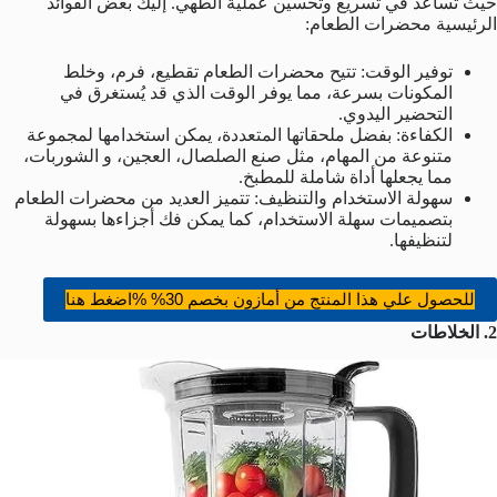
حيث تُساعد في تسريع وتحسين عملية الطهي. إليك بعض الفوائد
الرئيسية محضرات الطعام:
توفير الوقت: تتيح محضرات الطعام تقطيع، فرم، وخلط
المكونات بسرعة، مما يوفر الوقت الذي قد يُستغرق في
التحضير اليدوي.
الكفاءة: بفضل ملحقاتها المتعددة، يمكن استخدامها لمجموعة
متنوعة من المهام، مثل صنع الصلصال، العجين، و الشوربات،
مما يجعلها أداة شاملة للمطبخ.
سهولة الاستخدام والتنظيف: تتميز العديد من محضرات الطعام
بتصميمات سهلة الاستخدام، كما يمكن فك أجزاءها بسهولة
لتنظيفها.
للحصول علي هذا المنتج من أمازون بخصم 30% %اضغط هنا
2
. الخلاطات