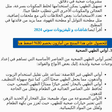
مشروبات صحية في دقائق.
تسهيل الطهي: يمكن استخدامها لخلط المكونات بسرعة، مثل
العجائن والمكونات الأخرى التي تتطلب خلطًا جيدًا.
تعدد الاستخدامات: بعض الخلاطات تأتي مع ملحقات إضافية،
مثل مطحنة التوابل أو مطحنة القهوة، مما يزيد من فائدتها في
المطبخ.
أقرأ ايضا:
شاشات و تليفزيونات سوني 2024
للحصول علي هذا المنتج من أمازون بخصم 30% اضغط هنا
3
. أواني الطهي الصحية
تُعتبر أواني الطهي الصحية من العناصر الأساسية التي تساهم في إعداد
وجبات صحية ولذيذة. إليك بعض الأنواع والفوائد:
أواني الطهي غير اللاصقة: تساعد على تقليل استخدام الزيوت
والدهون، مما يجعل الطهي صحيًا أكثر، كما تتيح سهولة التنظيف.
أواني الطهي بالبخار: تُعتبر خيارًا ممتازًا الطهي الصحي، حيث
تُحافظ على العناصر الغذائية في الطعام وتقلل من الحاجة
للدهون.
الأواني المصنوعة من مواد طبيعية: مثل الفخار أو الحديد الزهر،
التي تعتبر خيارات صحية للطهي، حيث تُعزز من نكهة الطعام
وتُقلل من المواد الكيميائية.