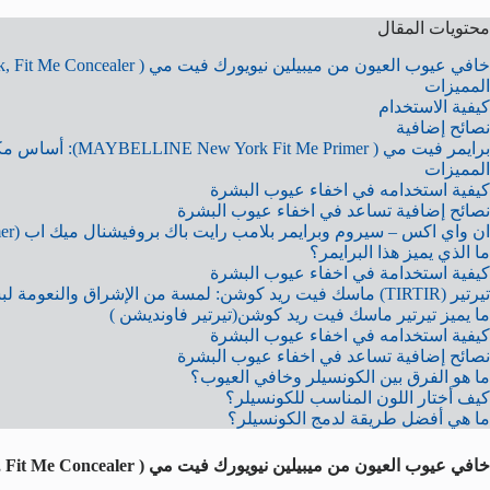
محتويات المقال
خافي عيوب العيون من ميبيلين نيويورك فيت مي ( MAYBELLINE New York, Fit Me Concealer): سرّ إطلالة عيون منعشة
المميزات
كيفية الاستخدام
نصائح إضافية
برايمر فيت مي ( MAYBELLINE New York Fit Me Primer): أساس مكياج مثالي وبشرة ناعمة
المميزات
كيفية استخدامه في اخفاء عيوب البشرة
نصائح إضافية تساعد في اخفاء عيوب البشرة
ان واي اكس – سيروم وبرايمر بلامب رايت باك بروفيشنال ميك اب (Nyx Primer): سرّ بشرة مشرقة ونضرة
ما الذي يميز هذا البرايمر؟
كيفية استخدامة في اخفاء عيوب البشرة
تيرتير (TIRTIR) ماسك فيت ريد كوشن: لمسة من الإشراق والنعومة لبشرتكِ
ما يميز تيرتير ماسك فيت ريد كوشن(تيرتير فاونديشن )
كيفية استخدامه في اخفاء عيوب البشرة
نصائح إضافية تساعد في اخفاء عيوب البشرة
ما هو الفرق بين الكونسيلر وخافي العيوب؟
كيف أختار اللون المناسب للكونسيلر؟
ما هي أفضل طريقة لدمج الكونسيلر؟
خافي عيوب العيون من ميبيلين نيويورك فيت مي ( MAYBELLINE New York, Fit Me Concealer): سرّ إطلالة عيون منعشة