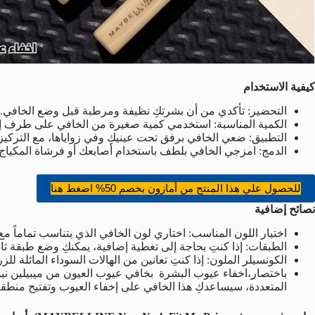
كيفية الاستخدام
التحضير: تأكدي من أن بشرتكِ نظيفة ومرطبة قبل وضع الخافي.
الكمية المناسبة: استخدمي كمية صغيرة من الخافي على طرف 
التطبيق: ضعي الخافي برفق تحت عينيكِ وفي زواياها، مع التركيز
الدمج: امزجي الخافي بلطف باستخدام أصابعك أو فرشاة المكياج 
للحصول علي هذا المنتج من أمازون بخصم 50% اضغط هنا
نصائح إضافية
اختيار اللون المناسب: اختاري لون الخافي الذي يتناسب تماماً مع
الطبقات: إذا كنتِ بحاجة إلى تغطية إضافية، يمكنكِ وضع طبقة ث
الكونسيلر الملون: إذا كنتِ تعانين من الهالات السوداء المائلة ل
باختصار،اخفاء عيوب البشرة بخافي عيوب العيون من ميبيلين نيو
المتعددة، سيساعدكِ هذا الخافي على إخفاء العيوب وتفتيح منطقة ح