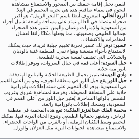
القمر، تخيل إقامة خيمتك بين الصخور والاستمتاع بمشاهدة
النجوم في سماء صافية، هذه هي تجربة التخييم في العلا.
الربع الخالي،
المعروف أيضًا باسم “البحر الرمل”، هو أكبر
صحراء متصلة في العالم،تمتد على مساحة واسعة تشمل أجزاء
من السعودية والإمارات وعمان واليمن. تتميز هذه الصحراء
بجمالها الطبيعي وصعوبتها، مما يجعلها مكانًا رائعًا لعشاق
المغامرات والاكتشاف.
عسير:
توفر لك عسير تجربة تخييم جبلية فريدة، حيث يمكنك
الاستمتاع بأجواء منعشة وهواء نقي. المنطقة غنية بالوديان
والشلالات التي تضيف لمسة سحرية للطبيعة.
جبل السودة:
أعلى قمة في جبال السروات، ويوفر إطلالات
بانورامية خلابة.
وادي الديسة:
يتميز بجمال الطبيعة الخلابة والينابيع المتدفقة.
جبل اللوز
:يقع جبل اللوز في منطقة الجوف، وهو من أعلى القمم
في السعودية. يوفر لك التخييم على قمته إطلالات بانورامية
خلابة على المنطقة المحيطة، وفرصة لمشاهدة شروق وغروب
الشمس بألوانها الساحرة. يُعتبر جبل اللوز من أعلى القمم في
السعودية، ويمنحك إطلالات بانورامية رائعة.
محمية الملك عبدالعزيز الملكية:
تقع هذه المحمية في منطقة
الرياض، وتشتهر بجمالها الطبيعي وتنوع الحياة البرية فيها. يمكنك
التخييم وسط الكثبان الرملية، أو بالقرب من الواحات الخضراء،
والاستمتاع بمشاهدة الحيوانات البرية مثل الغزلان والورل.