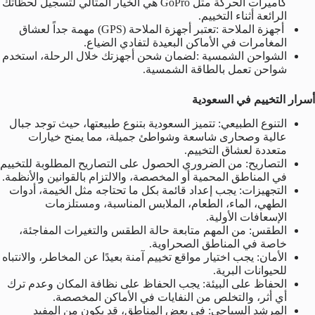
كاميرات الحركة مثل GoPro هي الخيار المثالي لتسجيل لحظاتك
الرائعة أثناء التخييم.
أجهزة الملاحة :تعتبر أجهزة الملاحة (GPS) مهمة جداً لعشاق
المغامرات في الأماكن البعيدة لتفادي الضياع.
الشواحن الشمسية :لضمان شحن أجهزتك خلال الرحلة، استخدم
شواحن تعمل بالطاقة الشمسية.
أسرار التخييم في السعودية
التنوع الطبيعي: تتميز السعودية بتنوع طبيعتها، حيث توجد جبال
عالية وصحارى شاسعة وشواطئ جميلة، مما يمنح خيارات
متعددة لعشاق التخييم.
التصاريح: من الضروري الحصول على التصاريح المطلوبة للتخييم
في المناطق المحمية أو المخصصة، والالتزام بالقوانين والأنظمة.
التجهيزات: يجب إعداد قائمة بكل ما تحتاجه مثل الخيمة، أدوات
الطهي، الماء، الطعام، الملابس المناسبة، ومستلزمات
الإسعافات الأولية.
الطقس: من المهم متابعة حالة الطقس والتغيرات المفاجئة،
خاصة في المناطق الصحراوية.
الأمان: يجب اختيار مواقع تخييم آمنة بعيدًا عن المخاطر، والانتباه
للحيوانات البرية.
الحفاظ على البيئة: يجب الحفاظ على نظافة المكان وعدم ترك
أي أثر، والتخلص من النفايات في الأماكن المخصصة.
المرشد السياحي: في بعض المناطق، قد يكون من المفيد