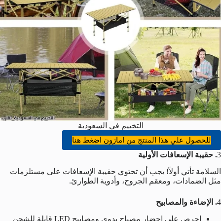
التخييم في السعودية
للحصول علي هذا المنتج من امازون اضغط هنا
3
. حقيبة الإسعافات الأولية
السلامة تأتي أولاً! يجب أن تحتوي حقيبة الإسعافات على مستلزمات
مثل الضمادات، ومعقم الجروح، وأدوية الطوارئ.
4
. الإضاءة والمصابيح
احرص على إحضار مصباح يدوي ومصابيح LED قابلة للشحن