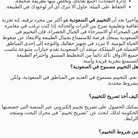
إدارة النفايات: اجمع نفاياتك وتخلص منها بطريقة صحيحة.
الحفاظ على البيئة: حاول ألا تترك أي أثر لوجودك في الطبيعة.
وأخيرا نجد أن
التخييم في السعودية
هو أكثر من مجرد ترفيه، إنه تجربة
ثقافية وتعليمية تمزج بين التراث والحداثة. إذا كنت ترغب في مغامرة
في الصحراء أو الاسترخاء في الجبال الخضراء، فإن التخييم في
السعودية يمنحك فرصة للاستمتاع بجمال الطبيعة والابتعاد عن ضغوط
الحياة اليومية. لا تتردد في تجهيز حقائبك والتوجه إلى إحدى المناطق
الجميلة في المملكة. ستجد أن السعودية تقدم خيارات متنوعة تناسب
جميع الأذواق. تأكد دائماً من التخطيط المسبق واحترام الطبيعة
لتستمتع بتجربة فريدة وآمنة.
هل التخييم مسموح في السعودية؟
نعم، التخييم مسموح في العديد من المناطق في السعودية، ولكن
بشروط محددة.
كيف أخذ تصريح للتخييم؟
يمكنك الحصول على تصريح تخييم إلكتروني عبر المنصة التي خصصتها
الحكومة لذلك. ابحث عن “تصريح تخييم” في محرك البحث وستجد
الرابط.
من شروط التخييم؟