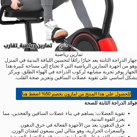
تمارين رياضية
جهاز الدراجة الثابتة يعد خيارًا رائعًا لتحسين اللياقة البدنية في المنزل
وهو من أجهزة التمارين الرياضية التي لا تحتاج إلى مساحة كبيرة،هذا
الجهاز يوفر تجربة مشابهة لركوب الدراجة في الهواء الطلق، ويركز
بشكل أساسي على تقوية عضلات الساقين وتعزيز صحة القلب.
للحصول علي هذا المنتج من امازون بخصم 50% اضغط هنا
فوائد الدراجة الثابتة للصحة
تقوية العضلات: يساهم في بناء عضلات الساقين والفخذين، مما
يعزز القوة البدنية.
حرق الدهون: يعد من الأجهزة الفعالة في حرق الدهون
والسعرات الحرارية، وهو مثالي لمن يسعون لفقدان الوزن.
تحسين القدرة على التحمل: يعزز من قدرة التحمل الجسدية