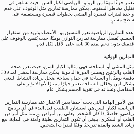
تعتبر جزءًا مهمًا من الروتين الرياضي لكبار السن، حيث تساهم في
تقليل مخاطر السقوط، يمكن ممارسة تمارين مثل الوقوف على قدم
واحدة لفترات قصيرة أو المشي بخطوات قصيرة ومستقيمة على
سطح مستوٍ.
هذه التمارين الرياضية تعزز التنسيق بين الأعضاء وتزيد من استقرار
الجسم. يُفضل ممارسة تمارين التوازن يوميًا، حيث يُنصح بالوقوف على
قدميك بدون دعم لمدة 30 ثانية على الأقل لكل قدم.
التمارين الهوائية
مثل المشي أو السباحة، فهي مثالية لكبار السن، حيث تعزز صحة
القلب والرئتين ويحسن الدورة الدموية. يمكن ممارسة المشي لمدة 30
دقيقة يوميًا، أو السباحة في حمام سباحة ضحل لزيادة النشاط البدني
بشكل آمن وفعّال. السباحة تعتبر خيارًا ممتازًا لأنها لا تؤثر على
المفاصل وتساعد في تقوية الجسم بشكل عام.
من الأمور الهامة التي يجب أخذها بعين الاعتبار عند ممارسة التمارين
الرياضية لكبار السن هي استشارة الطبيب قبل البدء في أي برنامج
رياضي، خاصةً إذا كان الشخص يعاني من أمراض مزمنة مثل أمراض
القلب أو السكري. ينبغي أن تكون التمارين بطيئة وآمنة في البداية، مع
زيادة الشدة والمدة تدريجيًا وفقًا لقدرات الشخص.