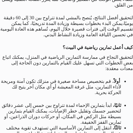
من القلق.
لتحقيق أفضل النتائج، يُنصح بالمشي لمدة تتراوح بين 30 إلى 60 دقيقة
يوميًا،يمكن البدء بخطوات بسيطة وزيادة المدة تدريجيًا، كما يمكن
تقسيم الوقت إلى فترات قصيرة خلال اليوم، تُساهم هذه العادة اليومية
في تحسين اللياقة العامة وزيادة النشاط البدني.
كيف أعمل تمارين رياضية في البيت؟
لتحقيق النجاح في ممارسة التمارين الرياضية في المنزل، يمكنك اتباع
بعض الخطوات التي تسهل عليك القيام بالتمارين دون الحاجة إلى
معدات معقدة:
أولاً
، قم بتخصيص مساحة صغيرة في منزلك تكون آمنة ومريحة
لأداء التمارين، مثل غرفة المعيشة أو أي مكان آخر يتيح لك
الحركة بحرية.
ثانيًا،
ابدأ بتمارين الإحماء لمدة تتراوح بين خمس إلى عشر دقائق
لتحضير جسمك وتقليل خطر الإصابات، يمكنك القيام بتمارين
بسيطة مثل الركض في المكان، أو حركات دوران الذراعين، أو
تمارين القفز الخفيفة.
ثالثًا،
انتقل إلى التمارين الأساسية التي تستهدف تقوية مختلف