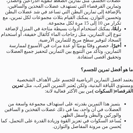
عضلات الجسم، مثل تمارين الضغط لتقوية الذراعين والصدر،
وتمارين القرفصاء التي تستهدف عضلات الفخذين والساقين،
بالإضافة إلى تمارين البطن التي تساعد في شد عضلات البطن
وتحسين التوازن. يمكنك القيام بثلاث مجموعات لكل تمرين، مع
تكرار من 10 إلى 15 مرة لكل مجموعة.
رابعًا،
يمكنك استخدام أدوات بسيطة متاحة في المنزل لإضافة
تنوع إلى التمارين، مثل زجاجات الماء كأثقال خفيفة، أو استخدام
السجاد لتوفير سطح مريح للتمارين الأرضية.
أخيرًا
، خصص وقتًا يوميًا أو عدة مرات في الأسبوع لممارسة
التمارين، وتأكد من التنويع بين التمارين لتحفيز جميع العضلات
وتحقيق أقصى استفادة.
ما هو أفضل تمرين للجسم؟
يعتمد افضل التمارين الرياضية للجسم على الأهداف الشخصية
ومستوى اللياقة البدنية، ولكن يُعتبر التمرين المركب، مثل
تمرين
القرفصاء(
السكوات )
من بين الأكثر فعالية لانة:
يتميز هذا التمرين بقدرته على استهداف مجموعة واسعة من
العضلات في آن واحد، بما في ذلك عضلات الفخذين و الساقين
والوركين والبطن وأسفل الظهر.
يُساعد السكوات في تعزيز القوة وزيادة القدرة على التحمل، كما
يُحسن من مرونة المفاصل والتوازن.