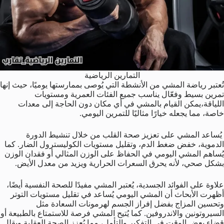
التمارين الرياضية
تُعتبر رياضة المشي من الأنشطة التي يُوصى بممارستها يوميًا، حيث إنها
تمرين بسيط وفعّال يناسب جميع الفئات العمرية ومستويات
اللياقة،يمكن القيام بالمشي في أي مكان دون الحاجة إلى معدات
خاصة، مما يجعله خيارًا مثاليًا للتمرين اليومي.
يُساعد المشي على تعزيز صحة القلب من خلال تنشيط الدورة
الدموية، خفض ضغط الدم، وتقليل مستويات الكوليسترول الضار. كما
يُساهم المشي اليومي في الحفاظ على الوزن المثالي أو فقدان الوزن
بشكل صحي، لأنه يحرق السعرات الحرارية ويزيد من معدل الأيض.
علاوة على الفوائد الجسدية، يُعتبر المشي مفيدًا للصحة النفسية أيضًا،
أظهرت الأبحاث أن المشي اليومي يُساعد في تقليل مستويات التوتر
وتحسين المزاج بفضل إفراز الجسم لهرمونات السعادة مثل
السيروتونين والاندروفين. كما يُتيح المشي فرصة للاستمتاع بالطبيعة أو
قضاء بعض الوقت في التفكير والتأمل، مما يُعزز الصحة العقلية ويقلل