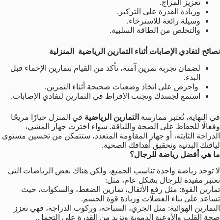
تعزيز المزاج.
وزيادة القدرة على التركيز.
وسيلة رائعة للاسترخاء.
والتخلص من الطاقة السلبية.
نصائح لتفادي الإصابات أثناء التمارين الرياضية المنزلية
لضمان تجربة تمرين آمنة، تأكد من القيام بتمارين الإحماء قبل
البدء.
واحرص على اتخاذ وضعيات صحيحة أثناء التمرين.
استمع لجسدك وتجنب الإفراط في التمارين لتفادي الإصابات.
في النهاية، تُعتبر ممارسة
التمارين الرياضية
في المنزل خيارًا مريحًا
وفعالًا للحفاظ على الصحة واللياقة. سواء اخترت جهاز المشي،
الدراجة الثابتة، أو جهاز المقاومة المتعدد، ستتمكن من تحسين مستوى
لياقتك البدنية وتحقيق أهدافك الصحية.
ما هي أفضل رياضة للرجال؟
لا توجد رياضة واحدة تناسب الجميع، ولكن هناك بعض الرياضات التي
تعتبر مفيدة للرجال بشكل عام، مثل:
تمارين القوة: مثل رفع الأثقال، تمارين الضغط، والسكوات، حيث
تساعد على بناء العضلات وزيادة قوة الجسم.
التمارين الهوائية: مثل الجري، السباحة، وركوب الدراجة، فهي تعزز
صحة القلب والأوعية الدموية وتزيد من القدرة على التحمل.