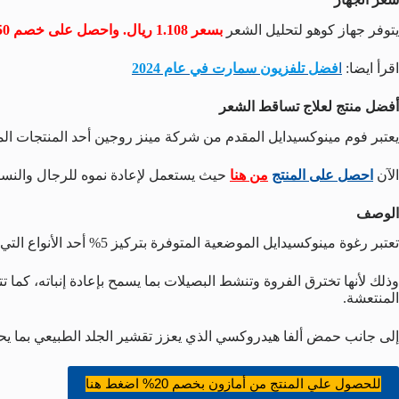
يتوفر جهاز كوهو لتحليل الشعر
بسعر 1.108 ريال. واحصل على خصم 50%
اقرأ ايضا:
ا
فضل تلفزيون سمارت في عام 2024
أفضل منتج لعلاج تساقط الشعر
يعتبر فوم مينوكسيدايل المقدم من شركة مينز روجين أحد المنتجات ال
الآن
احصل على المنتج
من هنا
حيث يستعمل لإعادة نموه للرجال والنساء
الوصف
تعتبر رغوة مينوكسيدايل الموضعية المتوفرة بتركيز 5% أحد الأنواع التي تساهم بعلاج تساقط الشعر، حيث أثبتت سريريا بأنها تعيد نمو الشعر ب 12 أسبوع فقط وهذا على عكس الشامبوهات والمنتجات المختلفة.
وذلك لأنها تخترق الفروة وتنشط البصيلات بما يسمح بإعادة إنباته، كما 
المنتعشة.
إلى جانب حمض ألفا هيدروكسي الذي يعزز تقشير الجلد الطبيعي بما يحاف
للحصول علي المنتج من أمازون بخصم 20% اضغط هنا