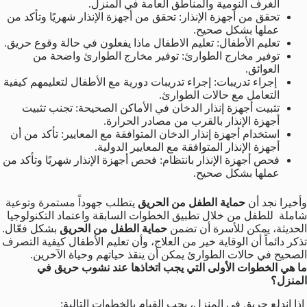
الغرف النومية والمناطق العامة في المنزل.
تحقق من أجهزة الإنذار: تحقق من أجهزة الإنذار شهريًا وتأكد من
عملها بشكل صحيح.
تعليم الأطفال: تعليم الاطفال ماذا يفعلون في حالة وقوع حريق.
توفير مخارج الطوارئ: توفير مخارج الطوارئ واضحة من
العوائق.
إجراء تدريبات: إجراء تدريبات دورية مع الأطفال لتعليمهم كيفية
التعامل مع حالات الطوارئ.
تثبيت أجهزة إنذار الدخان في الأماكن الصحيحة: تجنب تثبيت
أجهزة الإنذار بالقرب من مصادر الحرارة.
استخدام أجهزة إنذار الدخان المتوافقة مع المعايير: تأكد من أن
أجهزة الإنذار المتوافقة مع المعايير الدولية.
فحص أجهزة الإنذار بانتظام: فحص أجهزة الإنذار شهريًا وتأكد من
عملها بشكل صحيح.
وأخيرا نجد أن
حماية الطفل من الحريق
يتطلب جهوداً مستمرة وتوعية
شاملة للطفل من خلال تطبيق الخطوات السابقة واعتماد التكنولوجيا
الحديثة، يمكن للأسرة أن تضمن
حماية الطفل من الحريق
بشكل فعّال.
تذكر دائماً أن الوقاية خير من العلاج، وأن تعليم الأطفال كيفية التصرف
الصحيح في حالات الطوارئ يمكن أن ينقذ حياتهم وحياة الآخرين.
ما هي الخطوات الأولى التي يجب اتخاذها عند نشوب حريق في
المنزل؟
إذا اندلع حريق في المنزل، يجب القيام بالخطوات التالية: