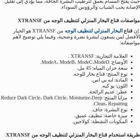
حيث يفتح المسام بعمق لترطيب البشرة الجافة، مما يؤدي إلى تقليل
الإصابة بحب الشباب والرؤوس السوداء.
مواصفات قناع البخار المنزلي لتنظيف الوجه من XTRANSF
إن
قناع ا
لبخار المنزلي لتنظيف الوجه
من XTRANSF هو الخيار
الأفضل لمن يسعون لبشرة نضرة وصحية، وفيما يلي توضيح لأهم
مواصفاته:
العلامة التجارية: XTRANSF .
الأوضاع: ModeA، ModeB، ModeC،ModeD.
سعة خزان المياه: 45 مل.
نوع المنتج: قناع بخار للوجه.
المادة: ايه بي اس.
اللون: يو كيه.
عطر: عديم الرائحة.
مزايا المنتج: Reduce Dark Circle، Dark Circle، Moisturize،Deep
Clean، Repairing.
نوع البشرة: جاف.
ميزة خاصة: تنظيف عميق.
المكونات النشطة: كولاجين.
طريقة استخدام قناع البخار المنزلي لتنظيف الوجه من XTRANSF