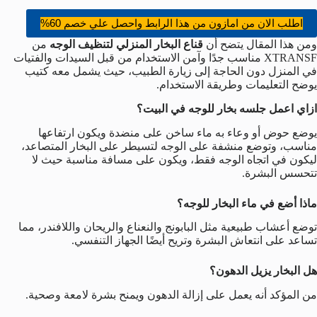
اطلب الان من امازون من هذا الرابط واحصل علي خصم 60%
ومن هذا المقال يتضح أن
قناع البخار المنزلي لتنظيف الوجه
من
XTRANSF مناسب جدًا وآمن الاستخدام من قبل السيدات والفتيات
في المنزل دون الحاجة إلى زيارة الطبيب، حيث يشمل معه كتيب
يوضح التعليمات وطريقة الاستخدام.
ازاي اعمل جلسه بخار للوجه في البيت؟
يوضع حوض أو وعاء به ماء ساخن على منضدة ويكون ارتفاعها
مناسب، وتوضع منشفة على الوجه لتسيطر على البخار المتصاعد،
ليكون في اتجاه الوجه فقط، ويكون على مسافة مناسبة حيث لا
تتحسس البشرة.
ماذا أضع في ماء البخار للوجه؟
توضع أعشاب طبيعية مثل البابونج والنعناع والريحان واللافندر، مما
تساعد على انتعاش البشرة وتريح أيضًا الجهاز التنفسي.
هل البخار يزيل الدهون؟
من المؤكد أنه يعمل على إزالة الدهون ويمنح بشرة لامعة وصحية.